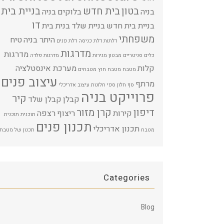
בטון
בית חדש
בניית בית
בניה
בלוקים
בניה
דו
בניית בית חדש
בניית שלד
בנית בית
משפחתי
היתר בניה
טיח
דלתות
דלת כניסה
דלת פנים
מדרגות
מדרגות
כלים סניטריים
מבטון
מגירות
מדרגות פלדה
קלות
מערכת אינסטלציה
מטבח
מטבח חוץ
מטבחים
עיצוב פנים
מרתף
סף חלון
ספי חלונות
עיצוב אדריכלי
פרוייקט בניה
קיר
קבלן
קבלן שלד
דיפון
קרן מזור
קירות
ריצוף
רצפה
תוכנית
תוכנית
תכנון פנים
תכנון אדריכלי
מטבח
תכנון של מטבח
Categories
Blog