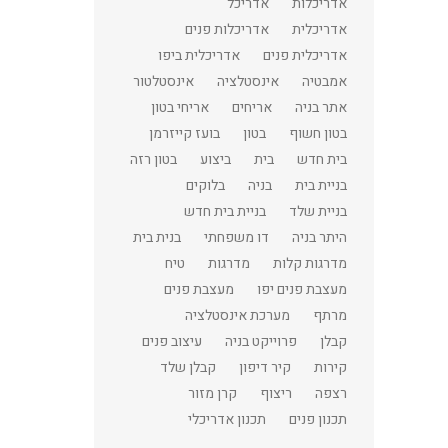
אדריכלות
אדריכל
אדריכלית
אדריכלות פנים
אדריכלית פנים
אדריכלית ביפו
אמבטיה
אינסטלציה
אינסטלטור
אתר בניה
אריחים
אריחי בטון
בטון חשוף
בטון
בועז קייזרמן
בית חדש
בית
ביצוע
בטון רזה
בניית בית
בניה
בלוקים
בניית שלד
בניית בית חדש
היתר בניה
דו משפחתי
בנית בית
מדרגות קלות
מדרגות
טיח
מעצבת פנים יפו
מעצבת פנים
מרתף
מערכת אינסטלציה
קבלן
פרוייקט בניה
עיצוב פנים
קירות
קיר דיפון
קבלן שלד
רצפה
ריצוף
קרן מזור
תכנון פנים
תכנון אדריכלי