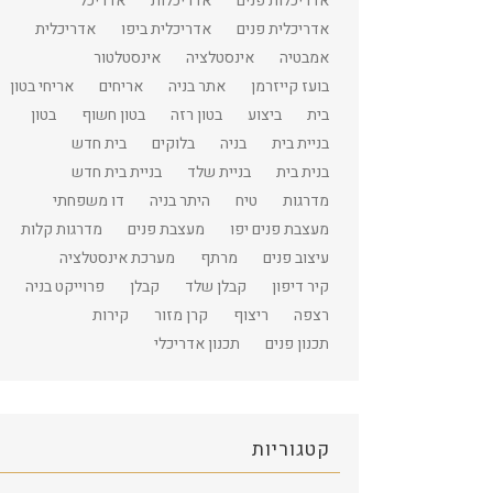
אדריכלות פנים
אדריכלות
אדריכל
אדריכלית פנים
אדריכלית ביפו
אדריכלית
אמבטיה
אינסטלציה
אינסטלטור
בועז קייזרמן
אתר בניה
אריחים
אריחי בטון
בית
ביצוע
בטון רזה
בטון חשוף
בטון
בניית בית
בניה
בלוקים
בית חדש
בנית בית
בניית שלד
בניית בית חדש
מדרגות
טיח
היתר בניה
דו משפחתי
מעצבת פנים יפו
מעצבת פנים
מדרגות קלות
עיצוב פנים
מרתף
מערכת אינסטלציה
קיר דיפון
קבלן שלד
קבלן
פרוייקט בניה
רצפה
ריצוף
קרן מזור
קירות
תכנון פנים
תכנון אדריכלי
קטגוריות