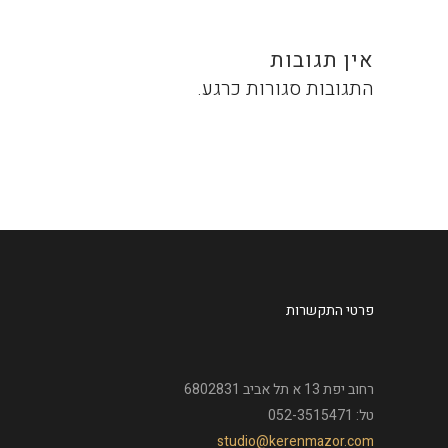
אין תגובות
התגובות סגורות כרגע.
פרטי התקשרות
רחוב יפת 13 א תל אביב 6802831
טל: 052-3515471
studio@kerenmazor.com