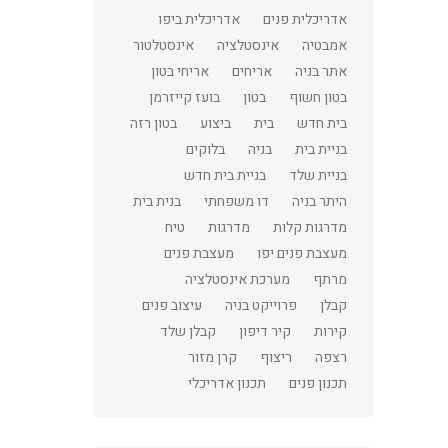
אדריכלית פנים
אדריכלית ביפו
אמבטיה
אינסטלציה
אינסטלטור
אתר בניה
אריחים
אריחי בטון
בטון חשוף
בטון
בועז קייזרמן
בית חדש
בית
ביצוע
בטון רזה
בניית בית
בניה
בלוקים
בניית שלד
בניית בית חדש
היתר בניה
דו משפחתי
בנית בית
מדרגות קלות
מדרגות
טיח
מעצבת פנים יפו
מעצבת פנים
מרתף
מערכת אינסטלציה
קבלן
פרוייקט בניה
עיצוב פנים
קירות
קיר דיפון
קבלן שלד
רצפה
ריצוף
קרן מזור
תכנון פנים
תכנון אדריכלי