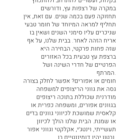
בקלות, ועשויים להתרחב ולהתכווץ
במקרה של רצפות עץ, ודורשים
תחזוקה פעם בכמה שנים. עם זאת, אין
תחליף למראה המיוחד של חומר טבעי
שניכרים עליו סימני השנים ושאין בו
אריח הזהה לאחר. בבית שלנו, על אף
שזה פחות פרקטי, הבחירה היא
ברצפת עץ טבעית בכל האזורים
הפרטיים של חדרי השינה ושל
המרתף.
חומים או אפורים? אפשר לחלק בצורה
גסה את גווני הריצופים למשפחה
מודרנית שכוללת בתוכה ריצופים
בגוונים אפורים, ומשפחה כפרית או
קלאסית שמושכת לכיווני גוונים בז׳ים
או שמנת. הבית שלנו הולך לכיוון
תעשייתי, וינטג׳י, אקלקטי וגווני אפור
ובטון יהיו דומיננטיים בו.