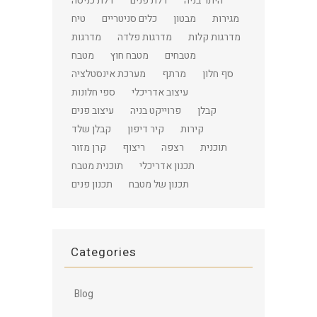
היתר בניה
דלת פנים
דלת כניסה
מגירות
מבטון
כלים סניטריים
טיח
מדרגות קלות
מדרגות פלדה
מדרגות
מטבחים
מטבח חוץ
מטבח
סף חלון
מרתף
מערכת אינסטלציה
עיצוב אדריכלי
ספי חלונות
קבלן
פרוייקט בניה
עיצוב פנים
קירות
קיר דיפון
קבלן שלד
תוכנית
רצפה
ריצוף
קרן מזור
תכנון אדריכלי
תוכנית מטבח
תכנון של מטבח
תכנון פנים
Categories
Blog