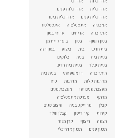
אדריכלות
אדריכל
אדריכלית
אדריכלות פנים
אדריכלית פנים
אדריכלית ביפו
אמבטיה
אינסטלציה
אינסטלטור
אתר בניה
אריחים
אריחי בטון
בטון חשוף
בטון
בועז קייזרמן
בית חדש
בית
ביצוע
בטון רזה
בניית בית
בניה
בלוקים
בניית שלד
בניית בית חדש
היתר בניה
דו משפחתי
בנית בית
מדרגות קלות
מדרגות
טיח
מעצבת פנים יפו
מעצבת פנים
מרתף
מערכת אינסטלציה
קבלן
פרוייקט בניה
עיצוב פנים
קירות
קיר דיפון
קבלן שלד
רצפה
ריצוף
קרן מזור
תכנון פנים
תכנון אדריכלי