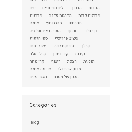
היתר בניה
דלת פנים
דלת כניסה
מגירות
מבטון
כלים סניטריים
טיח
מדרגות קלות
מדרגות פלדה
מדרגות
מטבחים
מטבח חוץ
מטבח
סף חלון
מרתף
מערכת אינסטלציה
עיצוב אדריכלי
ספי חלונות
קבלן
פרוייקט בניה
עיצוב פנים
קירות
קיר דיפון
קבלן שלד
תוכנית
רצפה
ריצוף
קרן מזור
תכנון אדריכלי
תוכנית מטבח
תכנון של מטבח
תכנון פנים
Categories
Blog