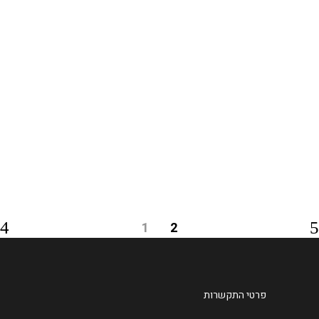
והחלפתה בחזית זכוכית המשולבת
בחיתוך לייזר של גלגלי שיניים
מוזהבים. פנים החנות מעוצב ומתוכנן...
עוד
1
2
פרטי התקשרות