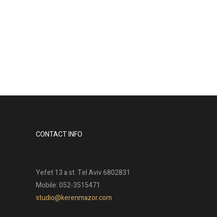
עצים גדולים ומיוחדים. אנחנו אוהבים
אותם מאוד והם כבשו את ליבי...
Read More
CONTACT INFO
Yefet 13 a st. Tel Aviv 6802831
Mobile: 052-3515471
studio@kerenmazor.com