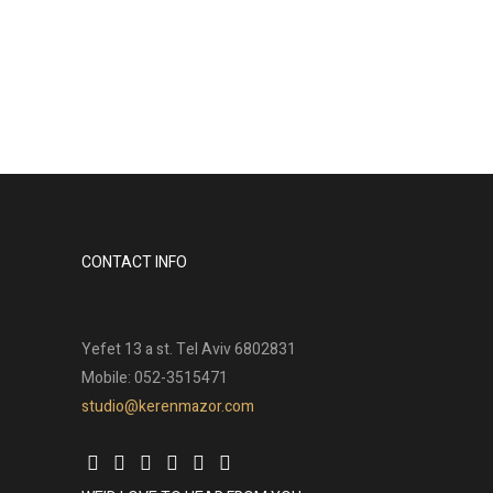
עצים גדולים ומיוחדים. אנחנו אוהבים
אותם מאוד והם כבשו את ליבי...
Read More
CONTACT INFO
Yefet 13 a st. Tel Aviv 6802831
Mobile: 052-3515471
studio@kerenmazor.com