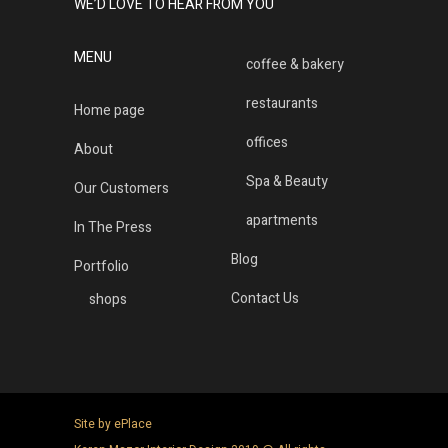
WE’D LOVE TO HEAR FROM YOU
MENU
coffee & bakery
restaurants
Home page
offices
About
Spa & Beauty
Our Customers
apartments
In The Press
Blog
Portfolio
Contact Us
shops
Site by ePlace