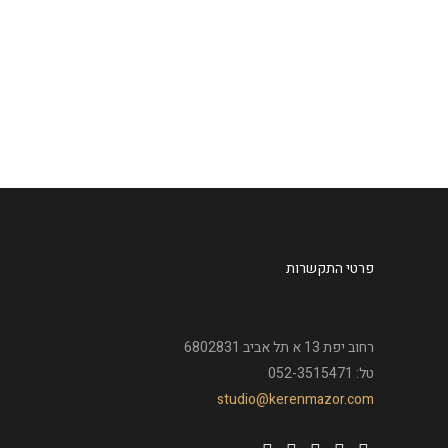
מהכלים הסניטריים מותקנים. התקינו
גם ספי חלונות (מקסימים! מבטון יצוק),
התחילו בעבודת הטיח ונלקחו...
עוד
פרטי התקשרות
רחוב יפת 13 א תל אביב 6802831
טל: 052-3515471
studio@kerenmazor.com