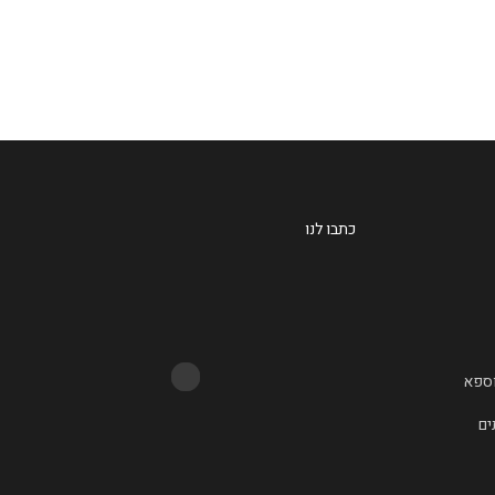
עוד
כתבו לנו
וספא
ים