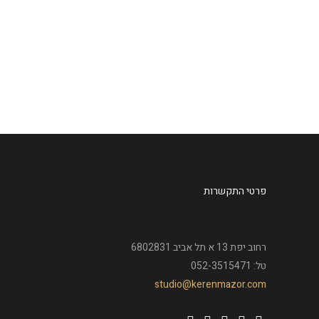
מהכלים הסניטריים מותקנים. התקינו
גם ספי חלונות (מקסימים! מבטון יצוק),
התחילו בעבודת הטיח ונלקחו...
עוד
פרטי התקשרות
רחוב יפת 13 א תל אביב 6802831
טל: 052-3515471
studio@kerenmazor.com