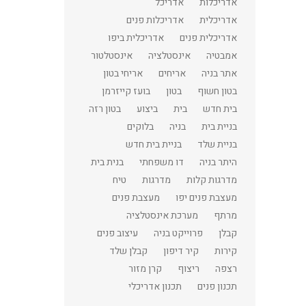
אדריכלות
אדריכל
אדריכלית
אדריכלות פנים
אדריכלית פנים
אדריכלית ביפו
אמבטיה
אינסטלציה
אינסטלטור
אתר בניה
אריחים
אריחי בטון
בטון חשוף
בטון
בועז קייזרמן
בית חדש
בית
ביצוע
בטון רזה
בניית בית
בניה
בלוקים
בניית שלד
בניית בית חדש
היתר בניה
דו משפחתי
בנית בית
מדרגות קלות
מדרגות
טיח
מעצבת פנים יפו
מעצבת פנים
מרתף
מערכת אינסטלציה
קבלן
פרוייקט בניה
עיצוב פנים
קירות
קיר דיפון
קבלן שלד
רצפה
ריצוף
קרן מזור
תכנון פנים
תכנון אדריכלי